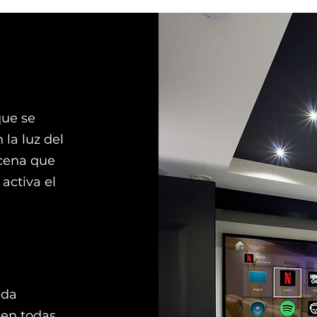
que se
la luz del
scena que
activa el
ada
 en todas