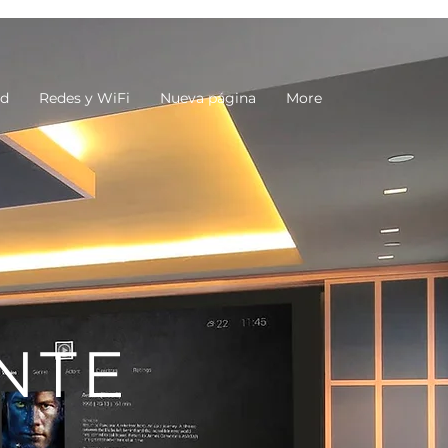
ad
Redes y WiFi
Nueva página
More
NTE