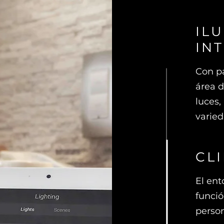
IL
IN
Con pa
área d
luces,
varied
CL
El en
funció
person