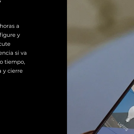
y
horas a
figure y
cute
ncia si va
o tiempo,
 y cierre