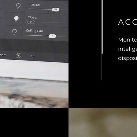
AC
Monito
inteli
disposi