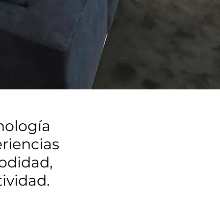
nología
eriencias
odidad,
ividad.