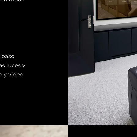
 paso,
as luces y
 y video